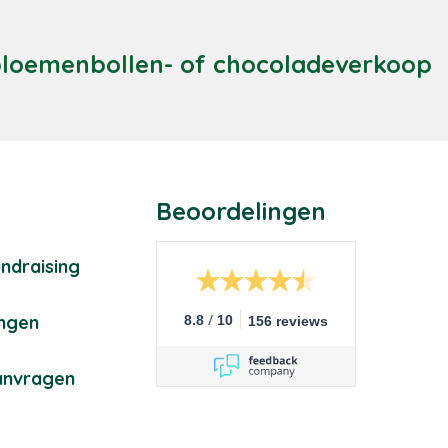
 bloemenbollen- of chocoladeverkoop
Beoordelingen
ndraising
/
ingen
8.8
10
156 reviews
anvragen