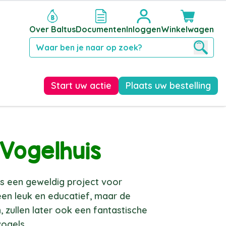
Over Baltus
Documenten
Inloggen
Winkelwagen
Zoek
Start uw actie
Plaats uw bestelling
Vogelhuis
s een geweldig project voor
lleen leuk en educatief, maar de
 zullen later ook een fantastische
vogels.