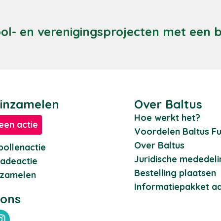
ool- en verenigingsprojecten met een
 inzamelen
Over Baltus
Hoe werkt het?
een actie
Voordelen Baltus Fu
Over Baltus
ollenactie
Juridische mededel
adeactie
Bestelling plaatsen
nzamelen
Informatiepakket a
 ons