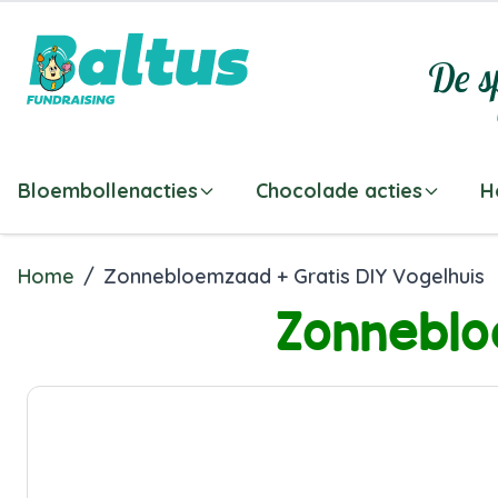
Ga direct door naar de inhoud
De sp
Bloembollenacties
Chocolade acties
H
Home
/
Zonnebloemzaad + Gratis DIY Vogelhuis
Zonneblo