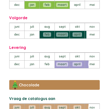
dec
jan
feb
maart
april
mei
Volgorde
juni
juli
aug
sept
okt
nov
dec
jan
feb
maart
april
mei
Levering
juni
juli
aug
sept
okt
nov
dec
jan
feb
maart
april
mei
Chocolade
Vraag de catalogus aan
juni
juli
aug
sept
okt
nov