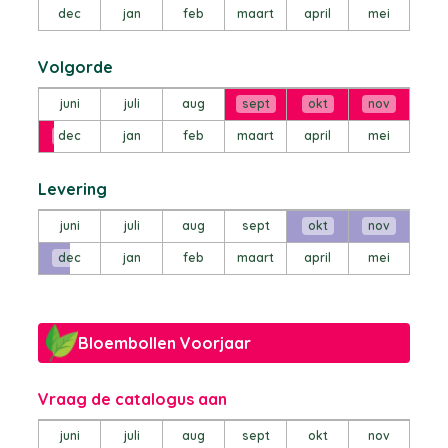
dec
jan
feb
maart
april
mei
Volgorde
juni
juli
aug
sept
okt
nov
dec
jan
feb
maart
april
mei
Levering
juni
juli
aug
sept
okt
nov
dec
jan
feb
maart
april
mei
Bloembollen Voorjaar
Vraag de catalogus aan
juni
juli
aug
sept
okt
nov