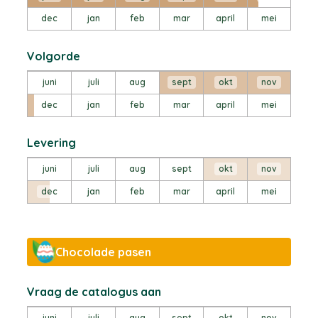
dec
jan
feb
mar
april
mei
Volgorde
juni
juli
aug
sept
okt
nov
dec
jan
feb
mar
april
mei
Levering
juni
juli
aug
sept
okt
nov
dec
jan
feb
mar
april
mei
Chocolade pasen
Vraag de catalogus aan
juni
juli
aug
sept
okt
nov