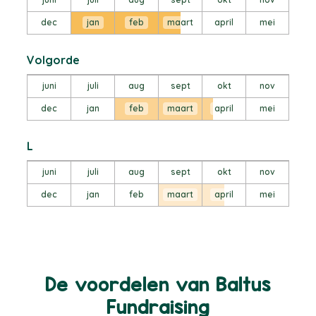
dec
jan
feb
maart
april
mei
Volgorde
juni
juli
aug
sept
okt
nov
dec
jan
feb
maart
april
mei
L
juni
juli
aug
sept
okt
nov
dec
jan
feb
maart
april
mei
De voordelen van Baltus
Fundraising