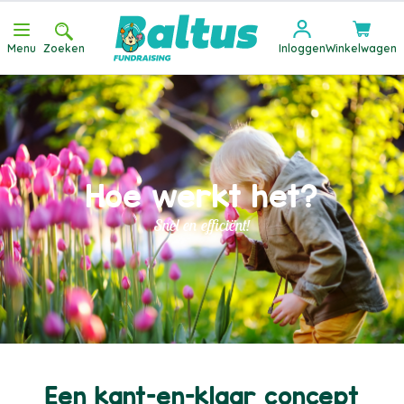
Ga direct door naar de inhoud
Menu
Zoeken
Inloggen
Winkelwagen
Hoe werkt het?
Snel en efficiënt!
Een kant-en-klaar concept