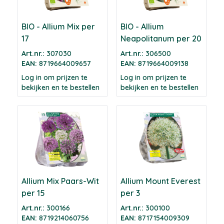
BIO - Allium Mix per
BIO - Allium
17
Neapolitanum per 20
Art.nr.:
307030
Art.nr.:
306500
EAN:
8719664009657
EAN:
8719664009138
Log in om prijzen te
Log in om prijzen te
bekijken en te bestellen
bekijken en te bestellen
Allium Mix Paars-Wit
Allium Mount Everest
per 15
per 3
Art.nr.:
300166
Art.nr.:
300100
EAN:
8719214060756
EAN:
8717154009309