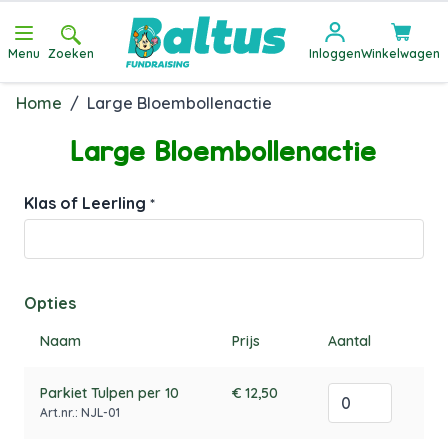
Ga direct door naar de inhoud
Menu
Zoeken
Inloggen
Winkelwagen
Home
/
Large Bloembollenactie
Large Bloembollenactie
Klas of Leerling
*
Opties
Naam
Prijs
Aantal
Parkiet Tulpen per 10
€ 12,50
Art.nr.: NJL-01