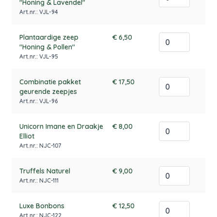
"Honing & Lavendel"
Art.nr.: VJL-94
Plantaardige zeep
€ 6,50
"Honing & Pollen"
Art.nr.: VJL-95
Combinatie pakket
€ 17,50
geurende zeepjes
Art.nr.: VJL-96
Unicorn Imane en Draakje
€ 8,00
Elliot
Art.nr.: NJC-107
Truffels Naturel
€ 9,00
Art.nr.: NJC-111
Luxe Bonbons
€ 12,50
Art.nr.: NJC-122