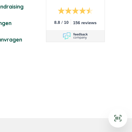
ndraising
/
ingen
8.8
10
156 reviews
anvragen