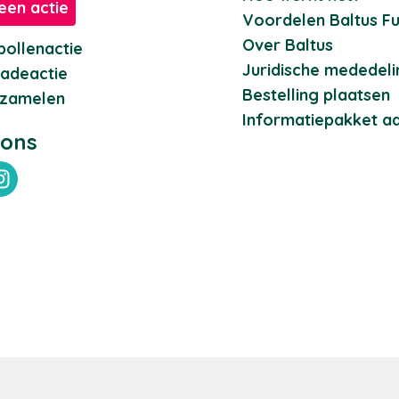
een actie
Voordelen Baltus Fu
Over Baltus
ollenactie
Juridische mededel
adeactie
Bestelling plaatsen
nzamelen
Informatiepakket a
 ons
ebook
Instagram