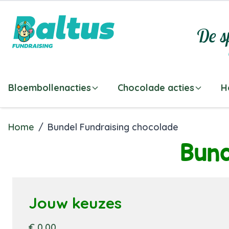
Ga direct door naar de inhoud
De sp
Bloembollenacties
Chocolade acties
H
Home
/
Bundel Fundraising chocolade
Bund
Jouw keuzes
€ 0,00