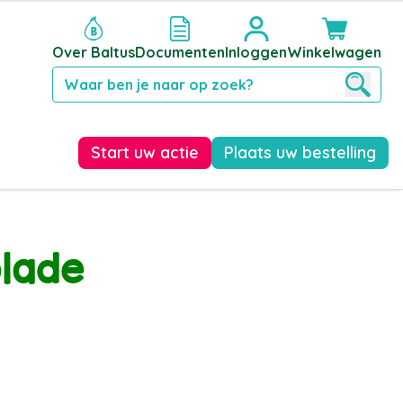
Over Baltus
Documenten
Inloggen
Winkelwagen
Zoek
Start uw actie
Plaats uw bestelling
olade