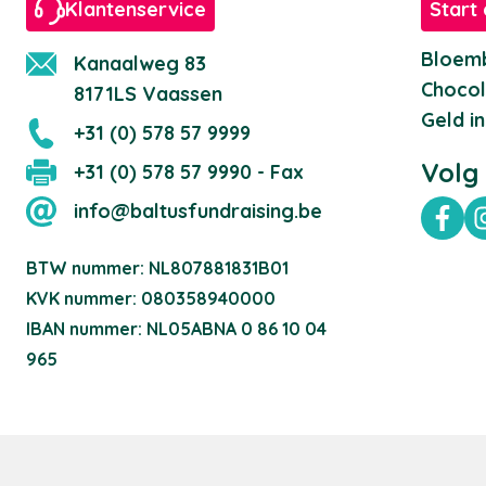
Klantenservice
Start 
Bloemb
Kanaalweg 83
Chocol
8171LS Vaassen
Geld i
+31 (0) 578 57 9999
Volg
+31 (0) 578 57 9990 - Fax
info@baltusfundraising.be
Fac
BTW nummer: NL807881831B01
KVK nummer: 080358940000
IBAN nummer: NL05ABNA 0 86 10 04
965